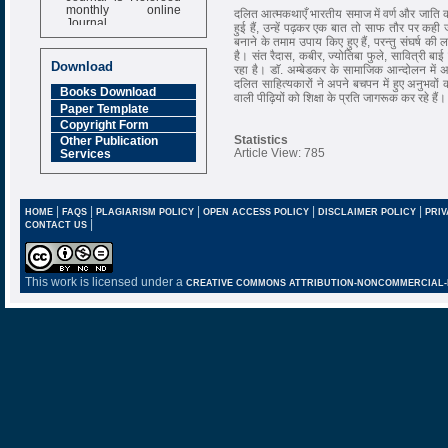
monthly online
दलित आत्मकथाएँ भारतीय समाज में वर्ण और जाति क
Journal
हुई हैं, उन्हें पढ़कर एक बात तो साफ तौर पर कही ज
बनाने के तमाम उपाय किए हुए हैं, परन्तु संघर्ष की
Impact Factor
है। संत रैदास, कबीर, ज्योतिबा फुले, सावित्री बाई 
6.377 [SJIF]
Download
रहा है। डाॅ. अम्बेडकर के सामाजिक आन्दोलन में
दलित साहित्यकारों ने अपने बचपन में हुए अनुभव
Books Download
वाली पीढ़ियों को शिक्षा के प्रति जागरूक कर रहे हैं।
Paper Template
Copyright Form
Statistics
Other Publication
Article View: 785
Services
|
|
|
|
|
HOME
FAQS
PLAGIARISM POLICY
OPEN ACCESS POLICY
DISCLAIMER POLICY
PRIV
|
CONTACT US
This work is licensed under a
CREATIVE COMMONS ATTRIBUTION-NONCOMMERCIAL-NO