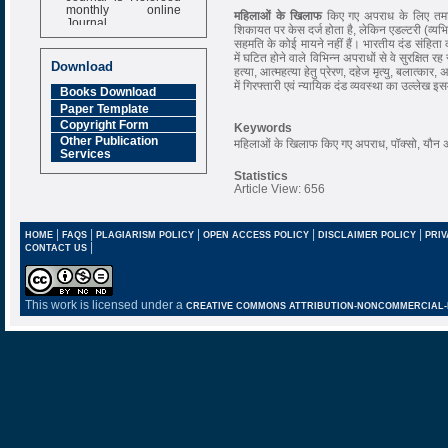
monthly online
महिलाओं के खिलाफ
किए गए अपराध के लिए तमा
Journal
शिकायत पर केस दर्ज होता है, लेकिन एडल्टरी (व्यभ
Impact Factor
सहमति के कोई मायने नहीं हैं। भारतीय दंड संहित
में घटित होने वाले विभिन्न अपराधों से वे सुरक्षित र
6.377 [SJIF]
Download
हत्या, आत्महत्या हेतु प्रेरण, दहेज मृत्यु, बलात्क
में गिरफ्तारी एवं न्यायिक दंड व्यवस्था का उल्लेख इस
Books Download
Paper Template
Copyright Form
Keywords
Other Publication
महिलाओं के खिलाफ किए गए अपराध, पॉक्सो, यौन अपरा
Services
Statistics
Article View: 656
|
|
|
|
|
HOME
FAQS
PLAGIARISM POLICY
OPEN ACCESS POLICY
DISCLAIMER POLICY
PRIV
|
CONTACT US
This work is licensed under a
CREATIVE COMMONS ATTRIBUTION-NONCOMMERCIAL-NO