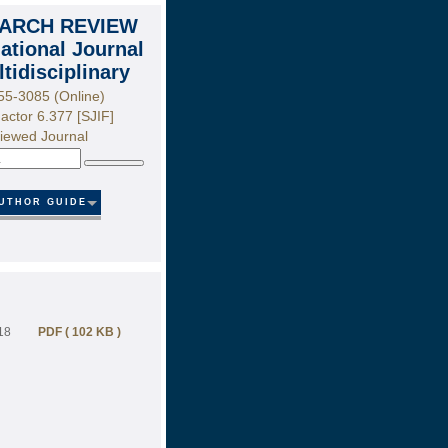
ARCH REVIEW
national Journal
ltidisciplinary
55-3085 (Online)
actor 6.377 [SJIF]
iewed Journal
Search
UTHOR GUIDE
18
PDF ( 102 KB )