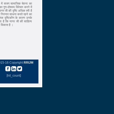
ों में सजग सामाजिक चेतना का
ा गुण-दोषमय विवेचन करने में
नागर जी की दृष्टि अधिक रमी है
ं निरन्तर साधना करते रहने का
ृतिक दृष्टिकोंण के कारण उनके
होता है कि नागर जी की साहित्य
ी विकास है ।
015-16 Copyright
RRIJM
[hit_count]