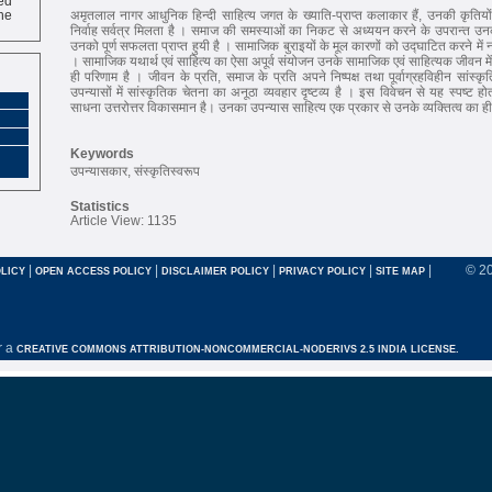
ne
अमृतलाल नागर आधुनिक हिन्दी साहित्य जगत के ख्याति-प्राप्त कलाकार हैं, उनकी कृतिय
निर्वाह सर्वत्र मिलता है । समाज की समस्याओं का निकट से अध्ययन करने के उपरान्त उनक
उनको पूर्ण सफलता प्राप्त हुयी है । सामाजिक बुराइयों के मूल कारणों को उद्घाटित करने में 
। सामाजिक यथार्थ एवं साहित्य का ऐसा अपूर्व संयोजन उनके सामाजिक एवं साहित्यक जीवन मे
ही परिणाम है । जीवन के प्रति, समाज के प्रति अपने निष्पक्ष तथा पूर्वाग्रहविहीन सांस्क
उपन्यासों में सांस्कृतिक चेतना का अनूठा व्यवहार दृष्टव्य है । इस विवेचन से यह स्पष्ट 
साधना उत्तरोत्तर विकासमान है। उनका उपन्यास साहित्य एक प्रकार से उनके व्यक्तित्व का ह
Keywords
उपन्यासकार, संस्कृतिस्वरूप
Statistics
Article View: 1135
|
|
|
|
|
© 2
LICY
OPEN ACCESS POLICY
DISCLAIMER POLICY
PRIVACY POLICY
SITE MAP
r a
CREATIVE COMMONS ATTRIBUTION-NONCOMMERCIAL-NODERIVS 2.5 INDIA LICENSE.