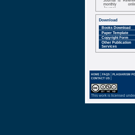
monthly onli
Journal
Impact Factor
6.377 [SJIF]
Download
Books Download
Paper Template
Copyright Form
Other Publication
Services
|
|
HOME
FAQS
PLAGIARISM PO
|
CONTACT US
This work is licensed unde