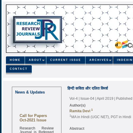
HOME
ABOUT
CURRENT ISSUE
ARCHIVES
INDEXI
CONTACT
हिन्दी कविता और दलित विमर्श
News & Updates
Vol-4 | Issue-04 | April 2019
| Published
Author(s)
1
Ramita Devi
Call for Papers
1
MA in Hindi (UGC NET), PGT in Hindi
Oct-2021 Issue
Research Review
Abstract
Journal is Refereed