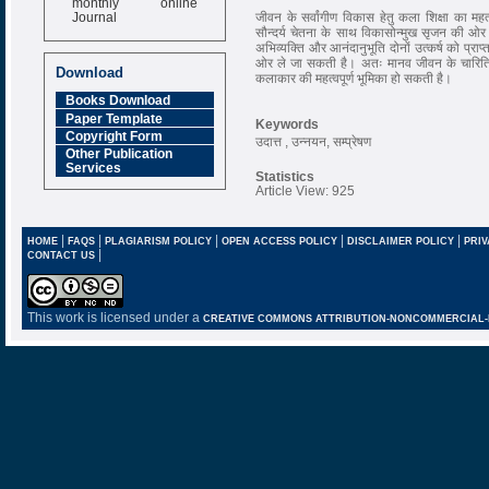
Journal
जीवन के सर्वांगीण विकास हेतु कला शिक्षा का महत
सौन्दर्य चेतना के साथ विकासोन्मुख सृजन की ओर प्
Impact Factor
अभिव्यक्ति और आनंदानुभूति दोनों उत्कर्ष को प्राप्
6.377 [SJIF]
ओर ले जा सकती है। अतः मानव जीवन के चारित्रिक
Download
कलाकार की महत्वपूर्ण भूमिका हो सकती है।
Books Download
Paper Template
Keywords
Copyright Form
उदात्त , उन्नयन, सम्प्रेषण
Other Publication
Services
Statistics
Article View: 925
|
|
|
|
|
HOME
FAQS
PLAGIARISM POLICY
OPEN ACCESS POLICY
DISCLAIMER POLICY
PRIV
|
CONTACT US
This work is licensed under a
CREATIVE COMMONS ATTRIBUTION-NONCOMMERCIAL-NO