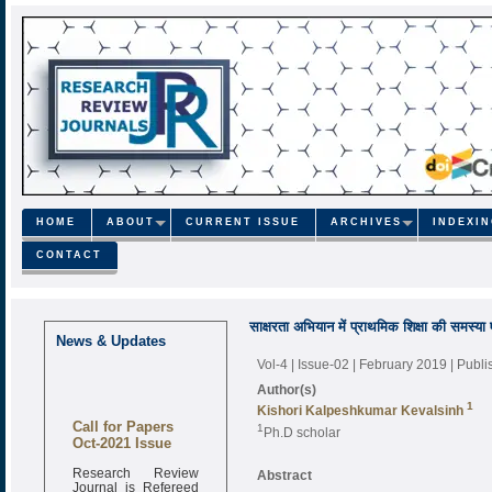
HOME
ABOUT
CURRENT ISSUE
ARCHIVES
INDEXI
CONTACT
साक्षरता अभियान में प्राथमिक शिक्षा की समस्य
News & Updates
Vol-4 | Issue-02 | February 2019
| Publ
Author(s)
1
Kishori Kalpeshkumar Kevalsinh
Call for Papers
1
Ph.D scholar
Oct-2021 Issue
Research Review
Abstract
Journal is Refereed