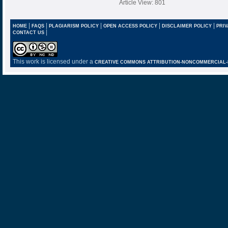
Article View: 801
|
|
|
|
|
HOME
FAQS
PLAGIARISM POLICY
OPEN ACCESS POLICY
DISCLAIMER POLICY
PRIV
|
CONTACT US
This work is licensed under a
CREATIVE COMMONS ATTRIBUTION-NONCOMMERCIAL-NO