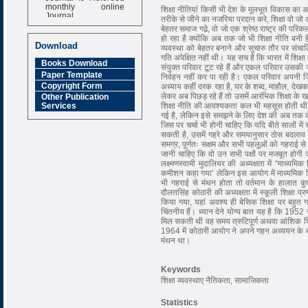
monthly online
शिक्षा नीतियां किसी भी देश के मूलभूत विकास का 
Journal
तरीके से जीने का नजरिया प्रदान करे, शिक्षा वो 
बेहतर समाज गढे़, वो जो एक श्रेष्ठ राष्ट्र की पर
Impact Factor
हो रहा है क्योंकि अब तक जो भी शिक्षा नीति बनी ह
6.377 [SJIF]
Download
व्यवस्था को बेहतर बनाने और सुचारु तौर पर संचाल
गति अपेक्षित नहीं थी। यह सच है कि भारत में शिक्षा
Books Download
संयुक्त परिवार टूट रहे हैं और एकल परिवार उसकी जग
Paper Template
निर्वहन नहीं कर पा रही है। एकल परिवार अपनी जिम्म
Copyright Form
अध्याय कहीं दरक रहा है, घर के शब्द, माहौल, दे
लेकर अब पिछड़ रहे हैं तो उसमें आरंभिक शिक्षा क
Other Publication
शिक्षा नीति की आवश्यकता कल भी महसूस होती थी 
Services
गई है, लेकिन इसे समझने के लिए देश की अब तक की श
जिस पर चर्चा भी होनी चाहिए कि यदि बीते सालों में
सकती है, उसमें गहरे और समयानुसार ठोस बदलाव 
समग्र, पूर्णतः सक्षम और सभी पहलूओं को गहराई से छून
जानी चाहिए कि वो उन सभी पक्षों पर मजबूत होगी
लक्ष्मणस्वामी मुदालियर की अध्यक्षता में “माध्य
कमीशन कहा गया’ लेकिन इस आयोग में माध्यमिक शिक्
भी गहराई से मंथन होता तो वर्तमान के हालात कु
दौलतसिंह कोठारी की अध्यक्षता में स्कूली शिक्षा
किया गया, यहां अवश्य ही बेसिक शिक्षा पर बहु
चिंतनीय हैं। ध्यान देने योग्य बात यह है कि 1952 
मिल सकती थी वह समय त्रुटिपूर्ण अथवा आंशिक शिक्
1964 में कोठारी आयोग ने अपने गहन अध्ययन के ब
मंथन था।
Keywords
शिक्षा व्यवस्थाए नैतिकता, सामाजिकता
Statistics