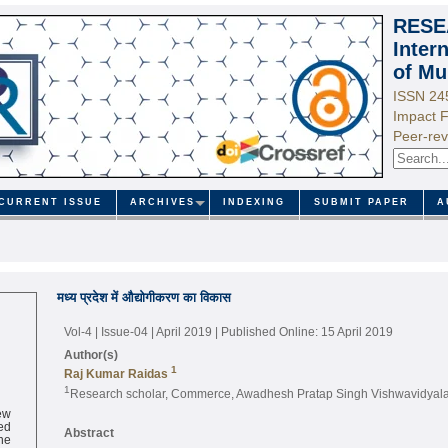
RESE
Inter
of Mu
ISSN 24
Impact F
Peer-rev
CURRENT ISSUE
ARCHIVES
INDEXING
SUBMIT PAPER
A
मध्य प्रदेश में औद्योगीकरण का विकास
Vol-4 | Issue-04 | April 2019
| Published Online: 15 April 2019
Author(s)
1
Raj Kumar Raidas
1
Research scholar, Commerce, Awadhesh Pratap Singh Vishwavidyala
ew
ed
Abstract
ne