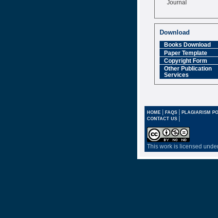
Journal
Impact Factor
6.377 [SJIF]
Download
Books Download
Paper Template
Copyright Form
Other Publication
Services
|
|
HOME
FAQS
PLAGIARISM PO
|
CONTACT US
This work is licensed unde