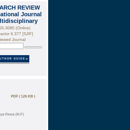
ARCH REVIEW
national Journal
ltidisciplinary
55-3085 (Online)
actor 6.377 [SJIF]
iewed Journal
Search
UTHOR GUIDE
PDF ( 126 KB )
ya Rewa (M.P.)