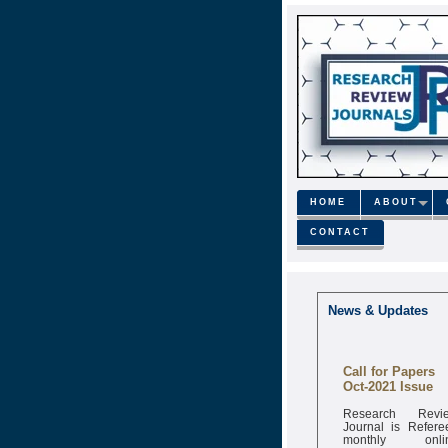
HOME
ABOUT
CONTACT
News & Updates
Call for Papers
Oct-2021 Issue
Research Revi
Journal is Refere
monthly onli