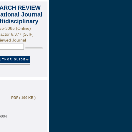
ARCH REVIEW
national Journal
ltidisciplinary
55-3085 (Online)
actor 6.377 [SJIF]
iewed Journal
Search
UTHOR GUIDE
PDF ( 190 KB )
846004