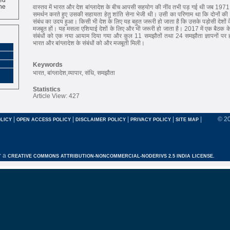
ne
वास्तव में भारत और देश बांग्लादेश के बीच आपसी सहयोग की नींव तभी पड़ गई थी जब 1971 में 
समर्थन करते हुए उसकी सहायता हेतु शांति सेना भेजी थी। उसी का परिणाम था कि दोनों की
संबंध का उदय हुआ। किसी भी देश के लिए यह बहुत जरूरी हो जाता है कि उसके पड़ोसी देशों क
मजबूत हों। यह मसला एशियाई देशों के लिए और भी जरूरी हो जाता है। 2017 में एक बैठक के
संबंधों को एक नया आयाम दिया गया और कुल 11 समझौतों तथा 24 समझौता ज्ञापनों पर ह
भारत और बांग्लादेश के संबंधों को और मजबूती मिली।
Keywords
भारत, बांग्लादेश,व्यापार, संधि, समझौता
Statistics
Article View: 427
|
|
|
|
|
© 2
LICY
OPEN ACCESS POLICY
DISCLAIMER POLICY
PRIVACY POLICY
SITE MAP
r a
CREATIVE COMMONS ATTRIBUTION-NONCOMMERCIAL-NODERIVS 2.5 INDIA LICENSE.