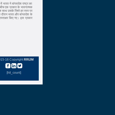
भारत ने बांग्लादेश राष्ट्र का
 बीच एक प्रकार के भावनात्मक
े साथ उसके रिश्ते हर स्तर पर
 दौरान भारत और बांग्लादेश के
स्ताक्षर किए गए। इस प्रकार
015-16 Copyright
RRIJM
[hit_count]