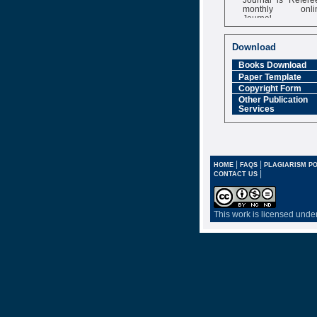
monthly onli
Journal
Impact Factor
6.377 [SJIF]
Download
Books Download
Paper Template
Copyright Form
Other Publication
Services
|
|
HOME
FAQS
PLAGIARISM PO
|
CONTACT US
This work is licensed unde