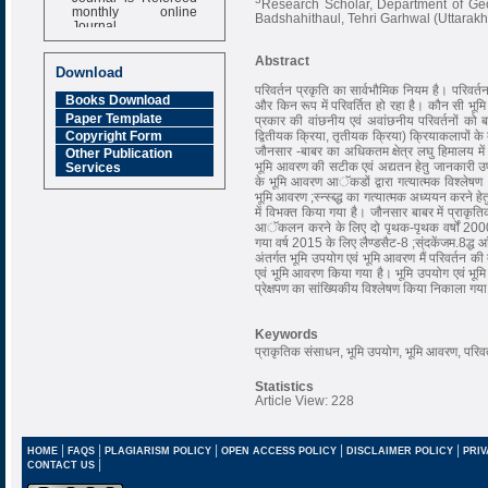
Research Scholar, Department of Ge
monthly online
Badshahithaul, Tehri Garhwal (Uttarak
Journal
Impact Factor
Abstract
6.377 [SJIF]
Download
परिवर्तन प्रकृति का सार्वभौमिक नियम है। परिवर्तन
Books Download
और किन रूप में परिवर्तित हो रहा है। कौन सी भूमि वर
Paper Template
प्रकार की वांछनीय एवं अवांछनीय परिवर्तनों को 
द्वितीयक क्रिया, तृतीयक क्रिया) क्रियाकलापों के 
Copyright Form
जौनसार -बाबर का अधिकतम क्षेत्र लघु हिमालय में स
Other Publication
भूमि आवरण की सटीक एवं अद्यतन हेतु जानकारी उपल
Services
के भूमि आवरण आॅकडों द्वारा गत्यात्मक विश्लेषण ;
भूमि आवरण ;स्न्स्ब्द्ध का गत्यात्मक अध्ययन करने हे
में विभक्त किया गया है। जौनसार बाबर में प्राकृतिक
आॅकलन करने के लिए दो पृथक-पृथक वर्षों 2000,
गया वर्ष 2015 के लिए लैण्डसैट-8 ;स्ंदकेंजम.8द्ध
अंतर्गत भूमि उपयोग एवं भूमि आवरण मैं परिवर्तन की 
एवं भूमि आवरण किया गया है। भूमि उपयोग एवं भूम
प्रेक्षपण का सांख्यिकीय विश्लेषण किया निकाला गया
Keywords
प्राकृतिक संसाधन, भूमि उपयोग, भूमि आवरण, परिवर्त
Statistics
Article View: 228
|
|
|
|
|
HOME
FAQS
PLAGIARISM POLICY
OPEN ACCESS POLICY
DISCLAIMER POLICY
PRIV
|
CONTACT US