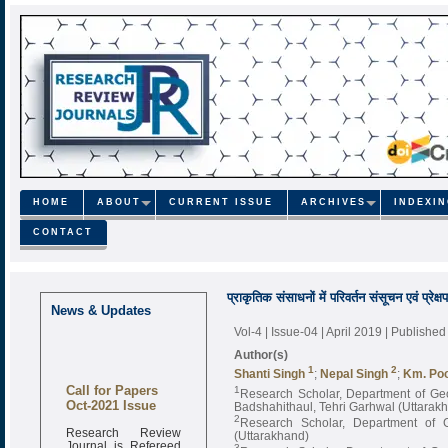
HOME
ABOUT
CURRENT ISSUE
ARCHIVES
INDEXI
CONTACT
प्राकृतिक संसाधनों में परिवर्तन संसूचन एवं प्रे
News & Updates
Vol-4 | Issue-04 | April 2019
| Published
Author(s)
1
2
Shanti Singh
;
Nepal Singh
;
Km. Po
Call for Papers
1
Research Scholar, Department of Ge
Oct-2021 Issue
Badshahithaul, Tehri Garhwal (Uttarak
2
Research Scholar, Department of G
Research Review
(Uttarakhand)
Journal is Refereed
3