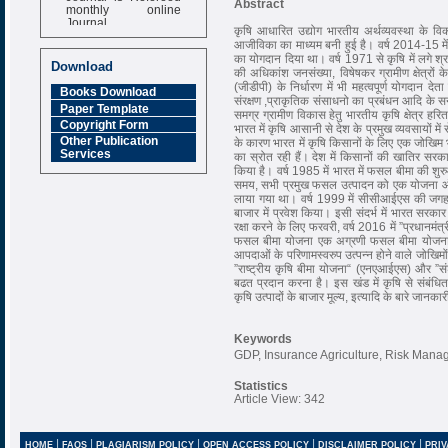
Abstract
monthly online
Journal
कृषि आधारित उद्योग भारतीय अर्थव्यवस्था के व
आजीविका का माध्यम बनी हुई है। वर्ष 2014-15 में
Impact Factor
का योगदान दिया था। वर्ष 1971 से कृषि में लगे श्रमिक
6.377 [SJIF]
Download
की अधिकांश जनसंख्या, विषेषकर ग्रामीण क्षेत्रो
(जीडीपी) के निर्धारण में भी महत्वपूर्ण योगदान देत
Books Download
संरक्षण ,प्राकृतिक संसाधनो का प्रबंधन आदि के सन्द
Paper Template
समग्र ग्रामीण विकास हेतु भारतीय कृषि क्षेत्र हरित 
Copyright Form
भारत में कृषि आसानी से देश के प्रमुख व्यवसायों मे
Other Publication
के कारण भारत में कृषि किसानों के लिए एक जोखिम 
Services
का स्रोत रही हैं। देश में किसानों की खातिर सरक
किया है। वर्ष 1985 में भारत में फसल बीमा की 
समय, सभी प्रमुख फसल उत्पादन को एक योजना ऑल रिस
लाया गया था। वर्ष 1999 में सीसीआईएस की जगह राष
बाजार में प्रवेश किया। इसी संदर्भ में भारत सरका
रक्षा करने के लिए फरवरी, वर्ष 2016 में ”प्रधानम
फसल बीमा योजना एक अग्रणी फसल बीमा योजना ह
आपदाओं के परिणामस्वरुप उत्पन्न होने वाले जोखिमों 
”राष्ट्रीय कृषि बीमा योजना“ (एनएआईएस) और ”स
बढत प्रदान करना है। इस खंड में कृषि से संबंधि
कृषि उत्पादों के बाजार मूल्य, इत्यादि के बारे जानका
Keywords
GDP, Insurance Agriculture, Risk Man
Statistics
Article View: 342
|
|
|
|
|
HOME
FAQS
PLAGIARISM POLICY
OPEN ACCESS POLICY
DISCLAIMER POLICY
PRIV