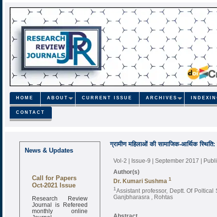
HOME
ABOUT
CURRENT ISSUE
ARCHIVES
INDEXI
CONTACT
ग्रामीण महिलाओं की सामाजिक-आर्थिक स्थिति: बि
News & Updates
Vol-2 | Issue-9 | September 2017
| Pub
Author(s)
Call for Papers
1
Dr. Kumari Sushma
Oct-2021 Issue
1
Assistant professor, Deptt. Of Polti
Research Review
Ganjbharasra , Rohtas
Journal is Refereed
monthly online
Journal
Abstract