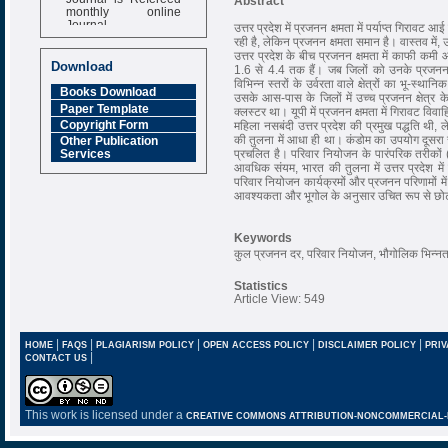
Abstract
monthly online
Journal
उत्तर प्रदेश में प्रजनन क्षमता में पर्याप्त गिराव
रही है, लेकिन प्रजनन क्षमता समान है। वास्तव में, उ
Impact Factor
उत्तर प्रदेश के बीच प्रजनन क्षमता में काफी कमी आई है
6.377 [SJIF]
Download
1.6 से 4.4 तक हैं। जब जिलों को उनके प्रजनन स
विभिन्न स्तरों के उर्वरता वाले क्षेत्रों का भू-स्थ
Books Download
उसके आस-पास के जिलों में उच्च प्रजनन क्षेत्र क
Paper Template
क्लस्टर था। यूपी में प्रजनन क्षमता में गिरावट विवा
Copyright Form
महिला नसबंदी उत्तर प्रदेश की प्रमुख पद्धति थी,
की तुलना में आधा ही था। कंडोम का उपयोग दूसरा स
Other Publication
प्रचलित है। परिवार नियोजन के पारंपरिक तरीकों
Services
आवधिक संयम, भारत की तुलना में उत्तर प्रदेश मे
परिवार नियोजन कार्यक्रमों और प्रजनन परिणामों मे
आवश्यकता और भूगोल के अनुसार उचित रूप से छोट
Keywords
कुल प्रजनन दर, परिवार नियोजन, भौगोलिक भिन्नता,
Statistics
Article View: 549
|
|
|
|
|
HOME
FAQS
PLAGIARISM POLICY
OPEN ACCESS POLICY
DISCLAIMER POLICY
PRIV
|
CONTACT US
This work is licensed under a
CREATIVE COMMONS ATTRIBUTION-NONCOMMERCIAL-NO