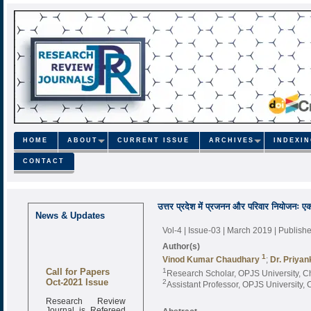
HOME
ABOUT
CURRENT ISSUE
ARCHIVES
INDEXI
CONTACT
उत्तर प्रदेश में प्रजनन और परिवार नियोजनः
News & Updates
Vol-4 | Issue-03 | March 2019
| Publish
Author(s)
1
Vinod Kumar Chaudhary
;
Dr. Priyan
Call for Papers
1
Research Scholar, OPJS University, C
Oct-2021 Issue
2
Assistant Professor, OPJS University, 
Research Review
Journal is Refereed