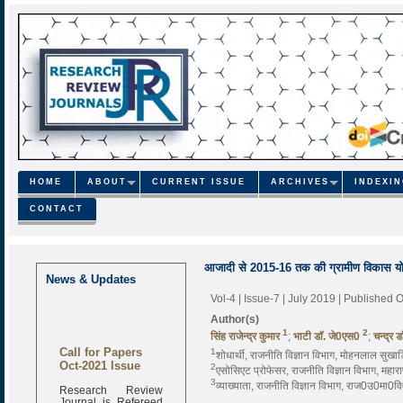
HOME
ABOUT
CURRENT ISSUE
ARCHIVES
INDEXI
CONTACT
आजादी से 2015-16 तक की ग्रामीण विकास योजना
News & Updates
Vol-4 | Issue-7 | July 2019
| Published O
Author(s)
1
2
सिंह राजेन्द्र कुमार
;
भाटी डाॅ. जे0एस0
;
चन्द्र 
Call for Papers
1
शोधार्थी, राजनीति विज्ञान विभाग, मोहनलाल सुखाड़
Oct-2021 Issue
2
एसोसिएट प्रोफेसर, राजनीति विज्ञान विभाग, महारा
3
व्याख्याता, राजनीति विज्ञान विभाग, राज0उ0मा0व
Research Review
Journal is Refereed