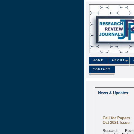
HOME
ABOUT
CONTACT
News & Updates
Call for Papers
Oct-2021 Issue
Research Revi
Journal is Refere