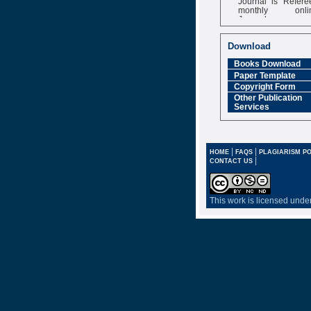
monthly onli
Journal
Impact Factor
6.377 [SJIF]
Download
Books Download
Paper Template
Copyright Form
Other Publication
Services
|
|
HOME
FAQS
PLAGIARISM PO
|
CONTACT US
This work is licensed unde