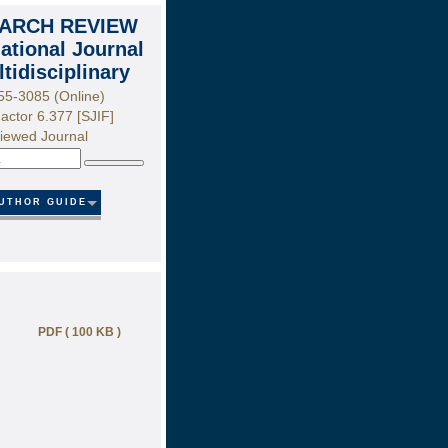
ARCH REVIEW
national Journal
ltidisciplinary
55-3085 (Online)
actor 6.377 [SJIF]
iewed Journal
Search
UTHOR GUIDE
PDF ( 100 KB )