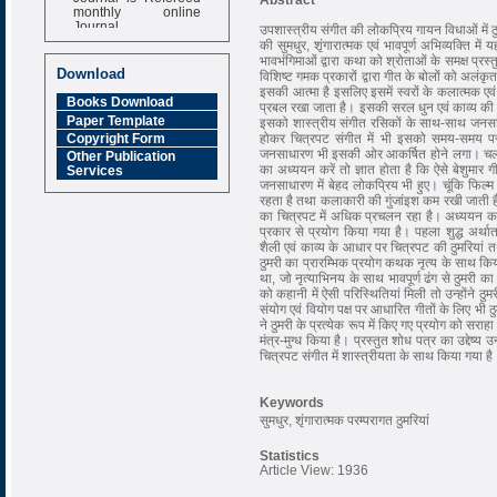
monthly online
Journal
उपशास्त्रीय संगीत की लोकप्रिय गायन विधाओं में ठुमरी
की सुमधुर, शृंगारात्मक एवं भावपूर्ण अभिव्यक्ति मे
Impact Factor
भावभंगिमाओं द्वारा कथा को श्रोताओं के समक्ष प्रस
6.377 [SJIF]
Download
विशिष्ट गमक प्रकारों द्वारा गीत के बोलों को अलंकृ
इसकी आत्मा है इसलिए इसमें स्वरों के कलात्मक एवं
Books Download
प्रबल रखा जाता है। इसकी सरल धुन एवं काव्य की स
Paper Template
इसको शास्त्रीय संगीत रसिकों के साथ-साथ जनसाधारण 
होकर चित्रपट संगीत में भी इसको समय-समय पर 
Copyright Form
जनसाधारण भी इसकी ओर आकर्षित होने लगा। चलचि
Other Publication
का अध्ययन करें तो ज्ञात होता है कि ऐसे बेशुमा
Services
जनसाधारण में बेहद लोकप्रिय भी हुए। चूंकि फिल्म सं
रहता है तथा कलाकारी की गुंजांइश कम रखी जाती है
का चित्रपट में अधिक प्रचलन रहा है। अध्ययन करने
प्रकार से प्रयोग किया गया है। पहला शुद्ध अर्थात 
शैली एवं काव्य के आधार पर चित्रपट की ठुमरियां त
ठुमरी का प्रारम्भिक प्रयोग कथक नृत्य के साथ 
था, जो नृत्याभिनय के साथ भावपूर्ण ढंग से ठुमरी क
को कहानी में ऐसी परिस्थितियां मिली तो उन्होंने ठु
संयोग एवं वियोग पक्ष पर आधारित गीतों के लिए भी ठ
ने ठुमरी के प्रत्येक रूप में किए गए प्रयोग को सरा
मंत्र-मुग्ध किया है। प्रस्तुत शोध पत्र का उद्देष्य
चित्रपट संगीत में शास्त्रीयता के साथ किया गया है
Keywords
सुमधुर, शृंगारात्मक परम्परागत ठुमरियां
Statistics
Article View: 1936